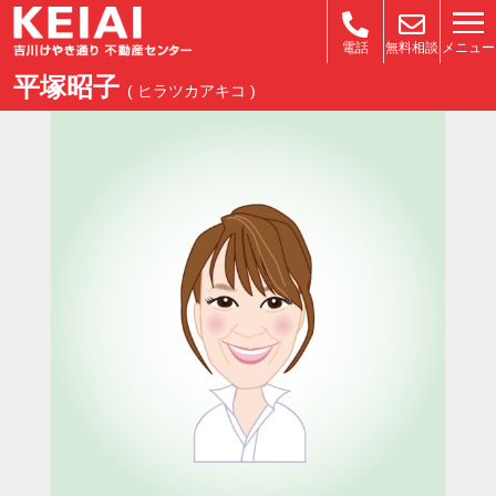
メニュー
電話
無料相談
平塚昭子
( ヒラツカアキコ )