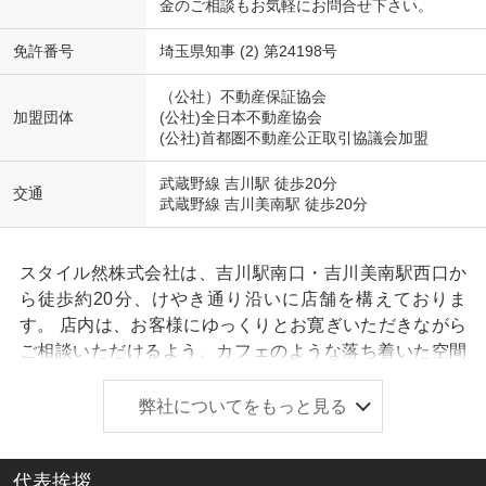
金のご相談もお気軽にお問合せ下さい。
免許番号
埼玉県知事 (2) 第24198号
（公社）不動産保証協会
加盟団体
(公社)全日本不動産協会
(公社)首都圏不動産公正取引協議会加盟
武蔵野線 吉川駅 徒歩20分
交通
武蔵野線 吉川美南駅 徒歩20分
スタイル然株式会社は、吉川駅南口・吉川美南駅西口か
ら徒歩約20分、けやき通り沿いに店舗を構えておりま
す。 店内は、お客様にゆっくりとお寛ぎいただきながら
ご相談いただけるよう、カフェのような落ち着いた空間
に仕上げています。 不動産のご売却・ご購入は、人生に
おいて大きな決断のひとつです。だからこそ私たちは、
弊社についてをもっと見る
お客様一人ひとりの立場に寄り添い、ご希望やお悩みを
しっかりとお聞きしたうえで、より良いご売却・ご購入
代表挨拶
につながるご提案を大切にしています。 また、弊社は建