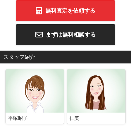
い建物の解体はもちろん、中古物件を購入してご自身の
無料査定を依頼する
好みにリフォームしたい、あるいは注文住宅を建てたい
といった建設に関わるご相談にも幅広く対応しておりま
す。 また、弁護士・司法書士・建築士・家屋調査士など
の専門家と連携し、相続や離婚に伴う売却、任意売却な
まずは無料相談する
ど、専門知識を要する案件についても安心してお任せい
ただけます。建物内に残された残置物の処分や遺品整理
につきましても、弊社にて承っております。 さらに、即
スタッフ紹介
現金化が可能な不動産買取に注力している点も、弊社の
強みです。「短期間で売却したい」「周囲に知られずに
自宅を売りたい」といったご要望にも、柔軟に対応いた
します。不動産売買は一生のうちに何度も経験するもの
ではなく、不安を感じられる方も多いかと存じます。だ
からこそ、お客様一人ひとりに寄り添い、全力でお応え
することが、私自身の仕事に対する責任であり、やりが
いであると考えております。
平塚昭子
仁美