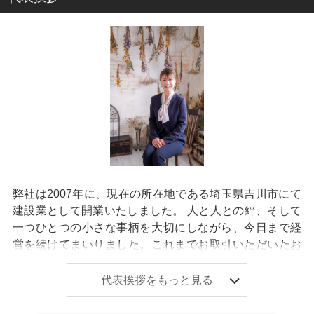
設業を創業の礎としているため、内外装工事から建物の
解体まで、幅広い分野で連携できることも強みのひとつ
です。不動産の売買だけでなく、建物に関するさまざま
なご相談にも柔軟に対応いたします。 お客様から「任せ
て良かった！」と言っていただけることが、私たちにと
って何よりの喜びであり、仕事のやりがいです。 不動産
に関することなら、どんな些細なことでもお気軽にご相
談ください。 皆さまのご来店・お問い合わせを心よりお
待ちしております。
弊社は2007年に、現在の所在地である埼玉県吉川市にて
建設業として開業いたしました。 人と人との絆、そして
一つひとつの小さな事柄を大切にしながら、今日まで経
営を続けてまいりました。これまでお取引いただいたお
客様から新たなお客様をご紹介いただく機会が多いこと
も、弊社の大きな強みの一つです。 住み替えや相続物件
代表挨拶をもっと見る
のご売却など、不動産売買のご事情はお客様ごとにさま
ざまです。 土地をご売却される際に必要となることの多