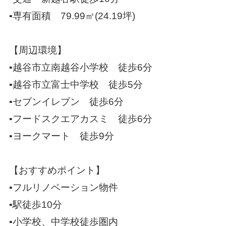
▪️
専有面積
79.99
㎡
(24.19
坪
)
【周辺環境】
▪️
越谷市立南越谷小学校 徒歩
6
分
▪️
越谷市立富士中学校 徒歩
5
分
▪️
セブンイレブン 徒歩
6
分
▪️
フードスクエアカスミ 徒歩
6
分
▪️
ヨークマート 徒歩
9
分
【おすすめポイント】
▪️
フルリノベーション物件
▪️
駅徒歩
10
分
▪️
小学校、中学校徒歩圏内