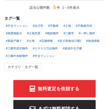
5
該当公開件数：
件 1～5件表示
タグ一覧
#中古マンション
#吉川市
#不動産
#土地
#不動産売却
#残置物処分
#土地売買
#相続物件
#三郷市
#一押し物件
#新築戸建て
#土地
#店舗情報
#吉川美南/吉川駅/
#地域情報
#三郷市彦沢物件
#２０００万台物件
#築浅中古戸建
#三郷中央駅物件
#中古マンション
カテゴリ・タグ一覧
無料査定を依頼する
まずは無料相談する